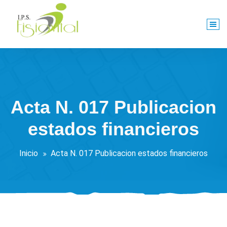
Saltar
al
contenido
Centro De Rehabilitación Integral
Acta N. 017 Publicacion
estados financieros
Inicio
Acta N. 017 Publicacion estados financieros